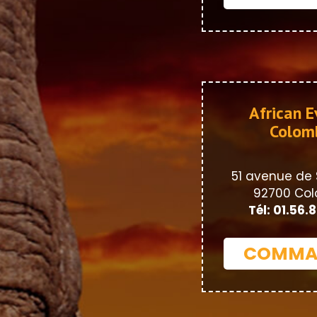
African E
Colom
51 avenue de 
92700 Co
Tél: 01.56.
COMMA