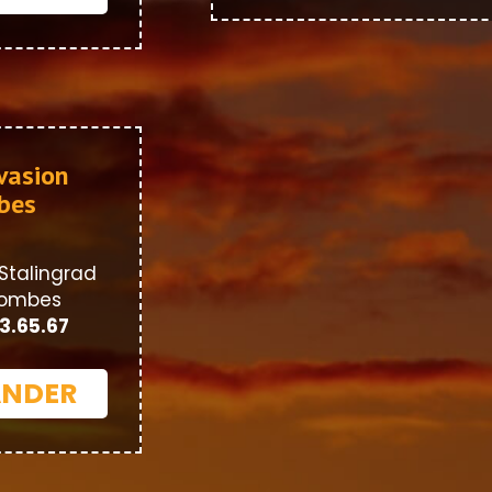
vasion
bes
Stalingrad
lombes
83.65.67
NDER