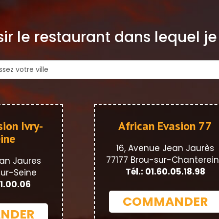
ir le restaurant dans lequel j
ion Ivry-
African Evasion 77
ine
16, Avenue Jean Jaurès
77177 Brou-sur-Chanterei
an Jaures
Tél.: 01.60.05.18.98
sur-Seine
91.00.06
COMMANDER
NDER