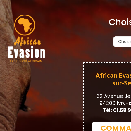
Chois
African Evas
sur-Se
32 Avenue Je
94200 Ivry-
Tél: 01.58.
COMMA