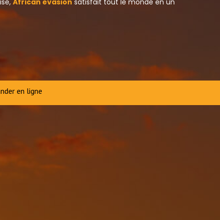
ise,
African evasion
satisfait tout le monde en un
der en ligne