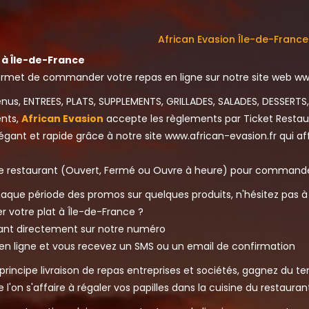
African Evasion Île-de-France
à Île-de-France
rmet de commander votre repas en ligne sur notre site web www.
enus, ENTREES, PLATS, SUPPLEMENTS, GRILLADES, SALADES, DESSERTS
ents,
African Evasion
accepte les règlements par Ticket Restaur
égant et rapide grâce à notre site www.african-evasion.fr qui affic
otre restaurant (Ouvert, Fermé ou Ouvre à heure) pour commander
aque période des promos sur quelques produits, n'hésitez pas à 
otre plat à Île-de-France ?
lant directement sur notre numéro
en ligne et vous recevez un SMS ou un email de confirmation
principe livraison de repas entreprises et sociétés, gagnez du te
on s'affaire à régaler vos papilles dans la cuisine du restaurant