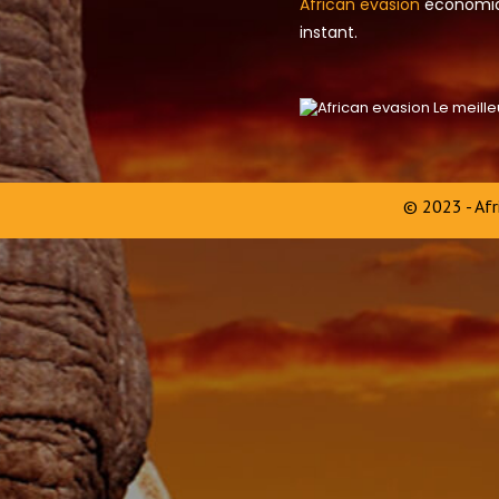
African evasion
économique
instant.
© 2023 -
Afr