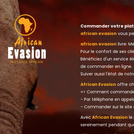
Commander votre plat 
african evasion
vous pe
african evasion
livre: M
Pour le confort de ses cli
Bénéficiez d'un service él
de commander en ligne.
Suiver aussi l'état de n
African Evasion
offre ch
=> Comment commander v
- Par téléphone en appe
- Commander sur le site 
Avec
African Evasion
le 
sereinement pendant que l'