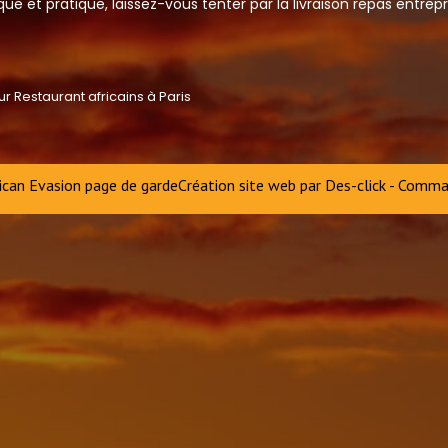
 et pratique, laissez-vous tenter par la livraison repas entrepr
ican Evasion page de garde
Création site web par
Des-click
-
Comman