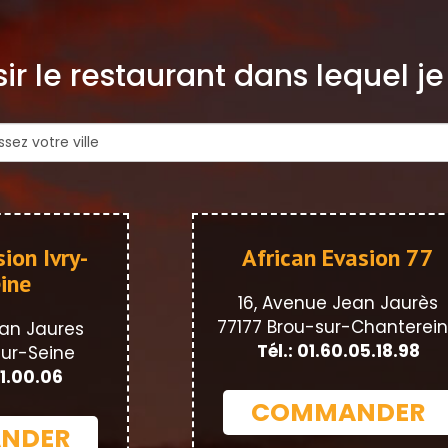
ir le restaurant dans lequel j
ion Ivry-
African Evasion 77
ine
16, Avenue Jean Jaurès
77177 Brou-sur-Chanterei
an Jaures
Tél.: 01.60.05.18.98
sur-Seine
91.00.06
COMMANDER
NDER