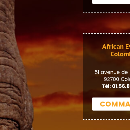
African E
Colom
51 avenue de 
92700 Co
Tél: 01.56.
COMMA