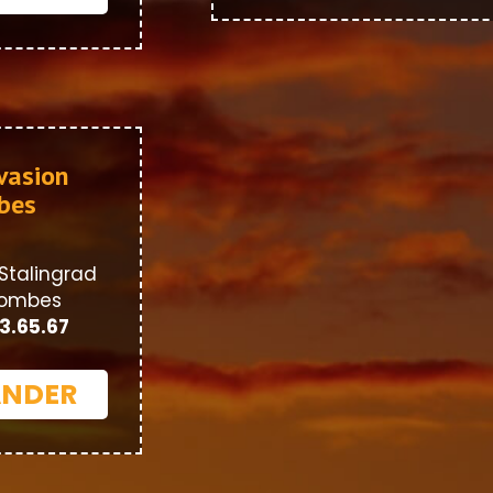
vasion
bes
Stalingrad
lombes
83.65.67
NDER