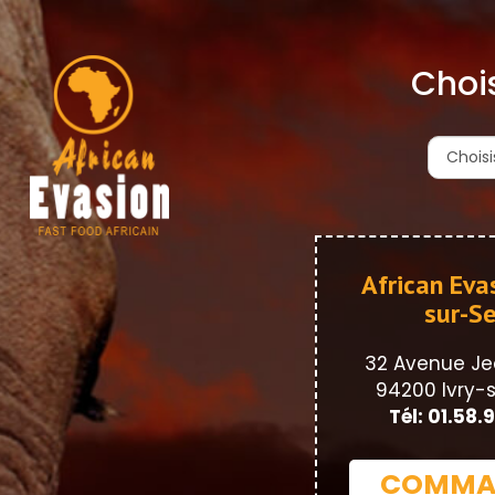
Chois
African Evas
sur-Se
32 Avenue Je
94200 Ivry-
Tél: 01.58.
COMMA